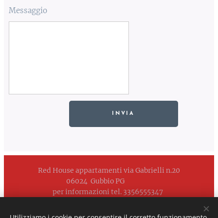
Messaggio
INVIA
Red House appartamenti via Gabrielli n.20
06024 Gubbio PG
per informazioni tel. 3356555347
casavacanzagubbio@gmail.com
Utilizziamo i cookie per consentire il corretto funzionamento