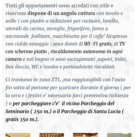
Tutti gli appartamenti sono
arredati con stile
e
ciascuno
dispone di un angolo cottura
con tavolo e
sedie ( con piastre a induzione per cucinare, lavello,
utensili da cucina, stoviglie, frigorifero, forno a
microonde ,bollitore,
macchinetta per il caffe' Nespresso
con cialde omaggio
)
sono dotati di
WI-FI gratis
, di
TV
con schermo
piatto
,
riscaldamento autonomo in ogni
camera
e nel bagno vi sono asciugamani ,saponi, bidet,
Box doccia, WC e lavabo e portasalviette riscaldati.
Ci troviamo in zona ZTL ,ma raggiungibili con l'auto
fin sotto al portone per scaricare
durante il giorno ( per
la sera e i festivi e' necessario farci preventiva richiesta
)
e
per parcheggiare c'e' il vicino Parcheggio del
Seminario ( 250 m.) o il Parcheggio di Santa Lucia (
gratis 350 m.).